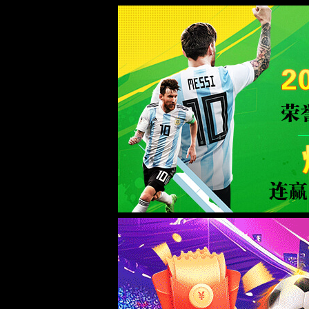
williamhill威廉(中国)中文官方网站-