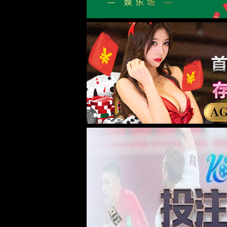
will
方案架构师
原生架构系
动力学模拟
0%以上复
来聚焦Age
环境落地。
leic Aci