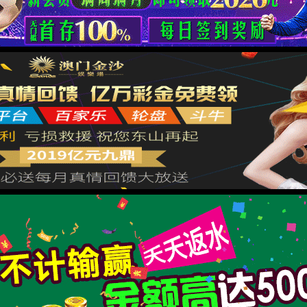
张强
编辑：刘彦平
发布时间：202