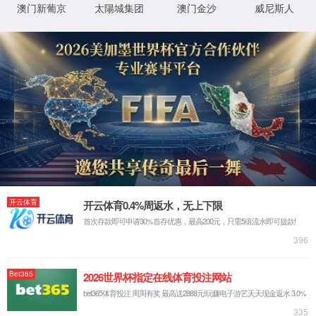
2025-04
lliamhill官网与青海省生态环保产业有限公司签订产学研合作协议
williamhill官网赴陕西、北京高校开展本科专业建设与人才培养调研
青
williamhill官网召开2025年度师资队伍实践能力提升项目期满考核会议
为推动校企之间的合作与交流，紧密联系教育教学与生产实
践，提升教师的实践创新能力，依据《青海大学师资队伍实践
能力提升计划管理办法》（青大教处字〔2024〕55号）和...
williamhill官网赴南京多家单位开展学科建设、人才培养及访企拓岗学习调研
为推进学院学科平台建设、实验室管理及产学研协同育人工