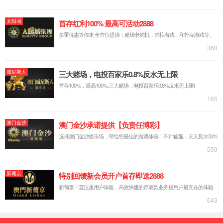
作，拓展科研合作与就业渠道，2026年5月30日至6月1日，由
副院长牛海林带队，科研管理部主任张本印、环境生态工程...
williamhill官网赴广东工业大学、成都理工大学开展环境生态工程专业建设专题调研
为对标工程认证标准、进一步提升我院工科专业——环境生态
工程的建设水平，2026年4月15日至16日，我院副院长祁丽娟
带队，环境生态工程教研室主任卢素锦、专业教师刘振亚...
通知公告
2026-06-01
青海大学2026年博士研究生招生考试(普通招考)
面试考核成绩公示
青海大学2026年博士研究生招生考试(普通招考)面试考
核成绩公示