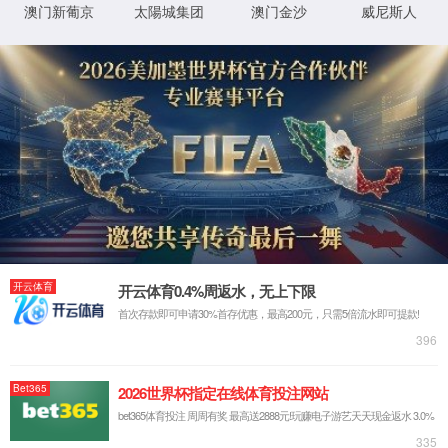
招生就业
学术动态
当前位置：
首页
->
招生就业
->
正文
williamhill官网联合清华大学环境学院开展“青风逐日·碳启
新程”实践活动
编辑：刘彦平
发布时间：2025-07-27
为深入贯彻落实党的二十届三中全会对“积极
稳妥推进碳达峰碳中和”的战略部署，引导同学们
深入了解“双碳”战略，在社会大课堂中受教育、