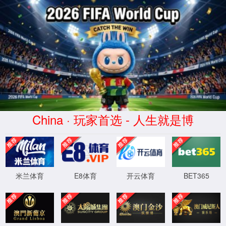
williamhill威廉(中国)中文官方
网站-Discover Great Games
首页
学院新闻
通知公告