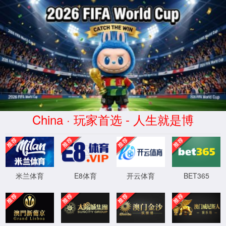
williamhill威廉(中国)中文官方
网站-Discover Great Games
学院新闻
10