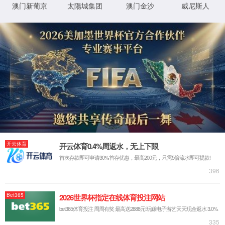
2025-10
lliamhill官网赴陕西、北京高校开展本科专业建设与人才培养调研
青海大学《青藏高原生态学》课程在国际慕课平台上线
w
williamhill官网召开2025年度师资队伍实践能力提升项目期满考核会议
为推动校企之间的合作与交流，紧密联系教育教学与生产实
践，提升教师的实践创新能力，依据《青海大学师资队伍实践
能力提升计划管理办法》（青大教处字〔2024〕55号）和...
williamhill官网赴南京多家单位开展学科建设、人才培养及访企拓岗学习调研
为推进学院学科平台建设、实验室管理及产学研协同育人工