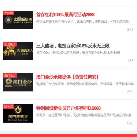
作，拓展科研合作与就业渠道，2026年5月30日至6月1日，由
副院长牛海林带队，科研管理部主任张本印、环境生态工程...
williamhill官网赴广东工业大学、成都理工大学开展环境生态工程专业建设专题调研
为对标工程认证标准、进一步提升我院工科专业——环境生态
工程的建设水平，2026年4月15日至16日，我院副院长祁丽娟
带队，环境生态工程教研室主任卢素锦、专业教师刘振亚...
通知公告
2026-06-01
青海大学2026年博士研究生招生考试(普通招考)
面试考核成绩公示
青海大学2026年博士研究生招生考试(普通招考)面试考
核成绩公示